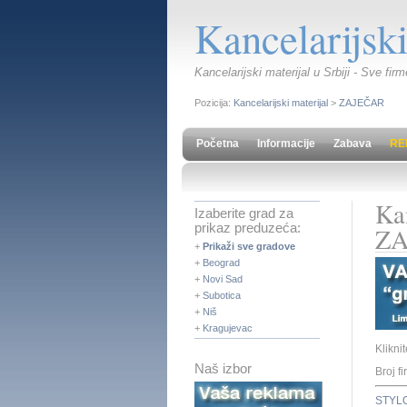
Kancelarijski
Kancelarijski materijal u Srbiji - Sve fi
Pozicija:
Kancelarijski materijal
>
ZAJEČAR
Početna
Informacije
Zabava
RE
Kan
Izaberite grad za
prikaz preduzeća:
ZA
+
Prikaži sve gradove
+
Beograd
+
Novi Sad
+
Subotica
+
Niš
+
Kragujevac
Klikni
Naš izbor
Broj f
STYL