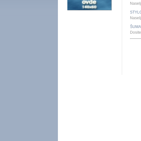
Naselj
STYL
Naselj
ŠUMA
Dosit