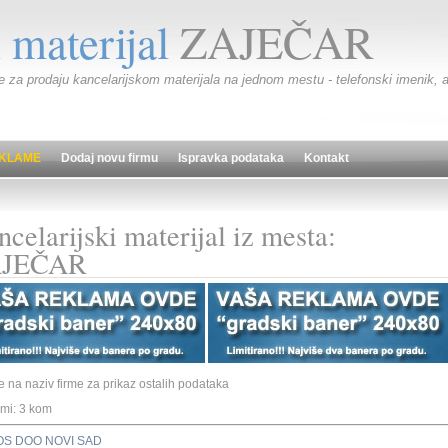
 materijal
ZAJEČAR
rme za prodaju kancelarijskom materijala na jednom mestu - telefonski imenik, a
KLAME
Dodaj novu firmu
Ispravka podataka
Kontakt
celarijski materijal iz mesta:
JEČAR
te na naziv firme za prikaz ostalih podataka
irmi: 3 kom
OS DOO NOVI SAD