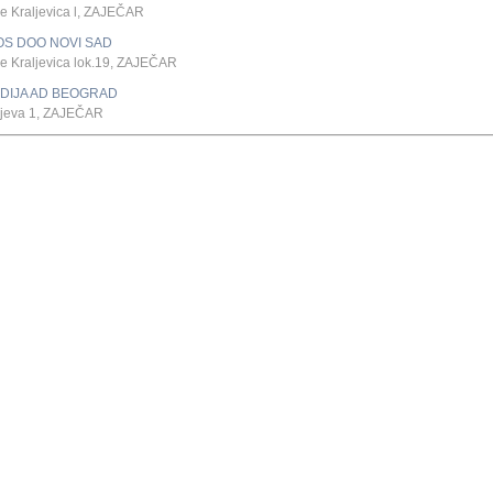
e Kraljevica l, ZAJEČAR
OS DOO NOVI SAD
e Kraljevica lok.19, ZAJEČAR
DIJA AD BEOGRAD
ejeva 1, ZAJEČAR