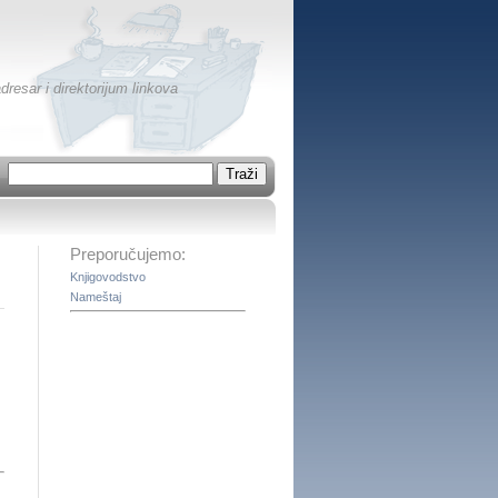
dresar i direktorijum linkova
Preporučujemo:
Knjigovodstvo
Nameštaj