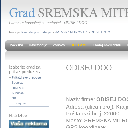
Grad
SREMSKA MIT
Firma za kancelarijski materijal : ODISEJ DOO
Pozicija:
Kancelarijski materijal
>
SREMSKA MITROVICA
>
ODISEJ DOO
Početna
Informacije
Zabava
REKLAME
Dodaj novu firmu
ODISEJ DOO
Izaberite grad za
prikaz preduzeća:
+
Prikaži sve gradove
+
Beograd
+
Novi Sad
+
Subotica
Naziv firme:
ODISEJ DO
+
Niš
+
Kragujevac
Adresa (ulica i broj): Kralj
Poštanski broj: 22000
Naš izbor
Mesto: SREMSKA MITR
GPS koordinate: