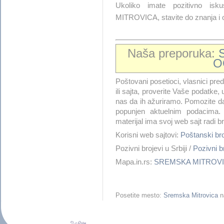
Ukoliko imate pozitivno 
MITROVICA, stavite do znanja i 
Naša preporuka:
O
Poštovani posetioci, vlasnici pre
ili sajta, proverite Vaše podatke, 
nas da ih ažuriramo. Pomozite 
popunjen aktuelnim podacima. 
materijal ima svoj web sajt radi 
Korisni web sajtovi:
Poštanski 
Pozivni brojevi u Srbiji /
Pozivni
Mapa.in.rs:
SREMSKA MITROVI
Posetite mesto:
Sremska Mitrovica
n