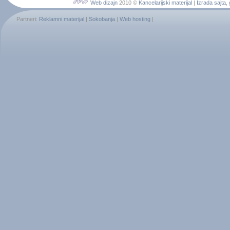
Web dizajn
2010 ©
Kancelarijski materijal
|
Izrada sajta
,
Partneri:
Reklamni materijal
|
Sokobanja
|
Web hosting
|