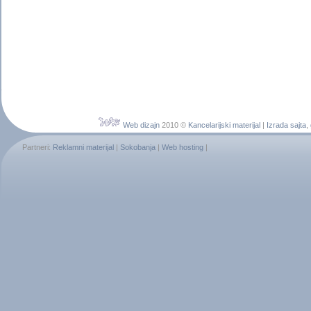
Web dizajn
2010 ©
Kancelarijski materijal
|
Izrada sajta
,
Partneri:
Reklamni materijal
|
Sokobanja
|
Web hosting
|