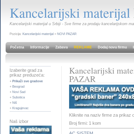
Kancelarijski materijal
Kancelarijski materijal u Srbiji - Sve firme za prodaju kancelarijskom ma
Pozicija:
Kancelarijski materijal
>
NOVI PAZAR
Početna
Informacije
Zabava
REKLAME
Dodaj novu firmu
Kancelarijski mate
Izaberite grad za
prikaz preduzeća:
PAZAR
+
Prikaži sve gradove
+
Beograd
+
Novi Sad
+
Subotica
+
Niš
+
Kragujevac
Kliknite na naziv firme za prikaz 
Naš izbor
Broj firmi: 1 kom
AC SISTEM