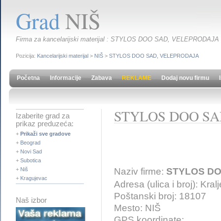
Grad
NIŠ
Firma za kancelarijski materijal : STYLOS DOO SAD, VELEPRODAJA
Pozicija:
Kancelarijski materijal
>
NIŠ
>
STYLOS DOO SAD, VELEPRODAJA
Početna
Informacije
Zabava
REKLAME
Dodaj novu firmu
STYLOS DOO SA
Izaberite grad za
prikaz preduzeća:
+
Prikaži sve gradove
+
Beograd
+
Novi Sad
+
Subotica
Naziv firme:
STYLOS DO
+
Niš
+
Kragujevac
Adresa (ulica i broj): Kra
Poštanski broj: 18107
Naš izbor
Mesto: NIŠ
GPS koordinate: