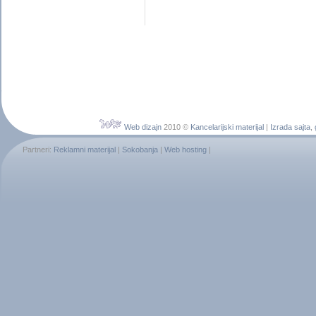
Web dizajn
2010 ©
Kancelarijski materijal
|
Izrada sajta
,
Partneri:
Reklamni materijal
|
Sokobanja
|
Web hosting
|