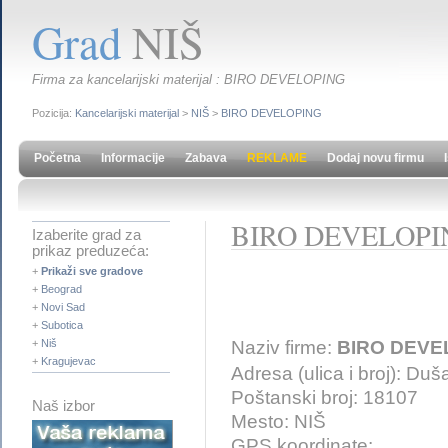
Grad
NIŠ
Firma za kancelarijski materijal : BIRO DEVELOPING
Pozicija:
Kancelarijski materijal
>
NIŠ
>
BIRO DEVELOPING
Početna
Informacije
Zabava
REKLAME
Dodaj novu firmu
BIRO DEVELOPI
Izaberite grad za
prikaz preduzeća:
+
Prikaži sve gradove
+
Beograd
+
Novi Sad
+
Subotica
Naziv firme:
BIRO DEVE
+
Niš
+
Kragujevac
Adresa (ulica i broj): D
Poštanski broj: 18107
Naš izbor
Mesto: NIŠ
GPS koordinate: