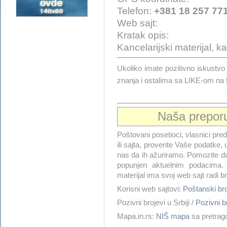
Telefon:
+381 18 257 77
Web sajt:
Kratak opis:
Kancelarijski materijal, 
Ukoliko imate pozitivno iskust
znanja i ostalima sa LIKE-om na
Naša prepor
Poštovani posetioci, vlasnici pre
ili sajta, proverite Vaše podatke, 
nas da ih ažuriramo. Pomozite 
popunjen aktuelnim podacima. 
materijal ima svoj web sajt radi 
Korisni web sajtovi:
Poštanski br
Pozivni brojevi u Srbiji /
Pozivni b
Mapa.in.rs:
NIŠ mapa
sa pretrag