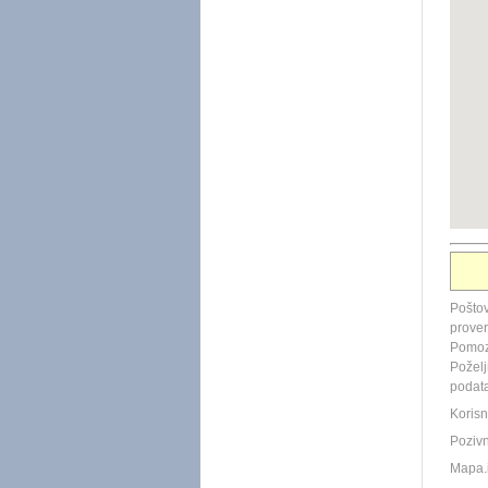
Poštov
prover
Pomo
Poželj
podata
Korisn
Pozivni
Mapa.i