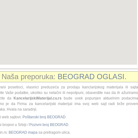
Naša preporuka:
BEOGRAD OGLASI
.
ani posetioci, vlasnici preduzeća za prodaju kanclarijskog materijala ili sajta
ite Vaše podatke, ukoliko su netačni ili nepotpuni, obavestite nas da ih ažuriramo
zite da
KancelarijskiMaterijal.cu.rs
bude uvek popunjen aktuelnim podacima
no je da Firma za kancelarijski materijal ima svoj web sajt radi brže prover
ka. Hvala na saradnji.
i web sajtovi:
Poštanski broj BEOGRAD
.
 brojevi u Srbiji /
Pozivni broj BEOGRAD
.
n.rs:
BEOGRAD mapa
sa pretragom ulica.