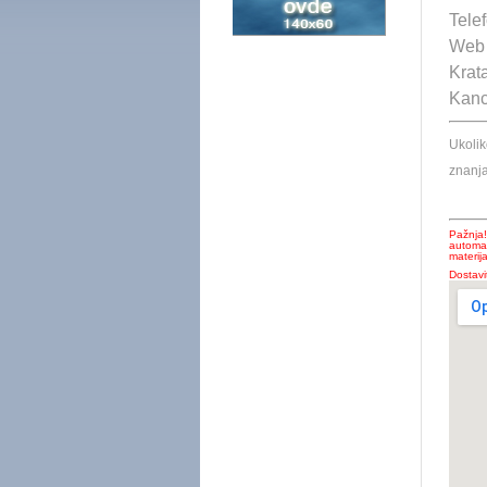
Tele
Web 
Krata
Kance
Ukoli
znanja
Pažnja
automa
materija
Dostav