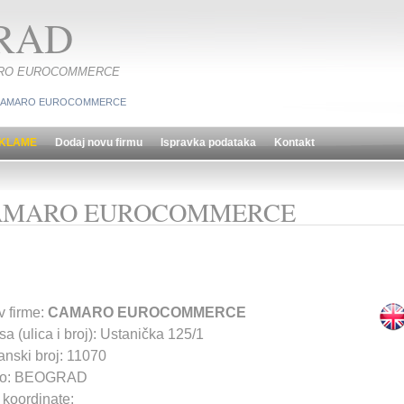
RAD
 CAMARO EUROCOMMERCE
AMARO EUROCOMMERCE
KLAME
Dodaj novu firmu
Ispravka podataka
Kontakt
AMARO EUROCOMMERCE
v firme:
CAMARO EUROCOMMERCE
a (ulica i broj): Ustanička 125/1
anski broj: 11070
to: BEOGRAD
koordinate: