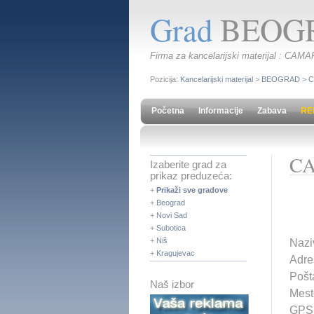
Grad
BEOG
Firma za kancelarijski materijal :
Pozicija:
Kancelarijski materijal
>
BEOGRAD
>
C
Početna
Informacije
Zabava
RE
C
Izaberite grad za
prikaz preduzeća:
+
Prikaži sve gradove
+
Beograd
+
Novi Sad
+
Subotica
+
Niš
Nazi
+
Kragujevac
Adres
Pošt
Naš izbor
Mes
GPS 