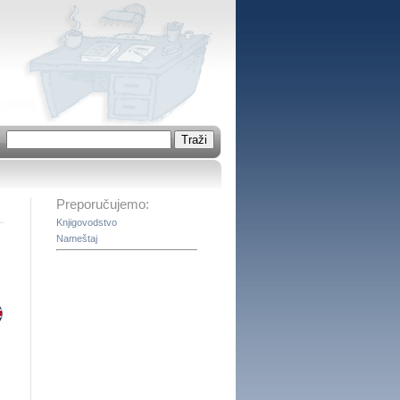
Preporučujemo:
Knjigovodstvo
Nameštaj