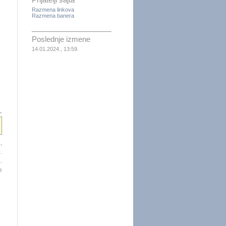
Prijatelji sajta
Razmena linkova
Razmena banera
Poslednje izmene
14.01.2024., 13:59.
,
.
.
e