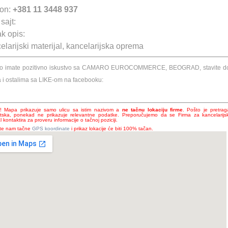
fon:
+381 11 3448 937
sajt:
k opis:
larijski materijal, kancelarijska oprema
ko imate pozitivno iskustvo sa CAMARO EUROCOMMERCE, BEOGRAD, stavite d
 i ostalima sa LIKE-om na facebooku:
!! Mapa prikazuje samo ulicu sa istim nazivom a
ne tačnu lokaciju firme
. Pošto je pretrag
tska, ponekad ne prikazuje relevantne podatke. Preporučujemo da se Firma za kancelarijsk
l kontaktira za proveru informacije o tačnoj poziciji.
ite nam tačne
GPS koordinate
i prikaz lokacije će biti 100% tačan.