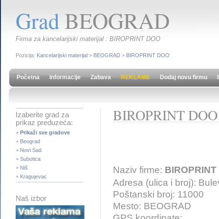
Grad
BEOGRAD
Firma za kancelarijski materijal : BIROPRINT DOO
Pozicija:
Kancelarijski materijal
>
BEOGRAD
>
BIROPRINT DOO
Početna
Informacije
Zabava
REKLAME
Dodaj novu firmu
BIROPRINT DOO
Izaberite grad za
prikaz preduzeća:
+
Prikaži sve gradove
+
Beograd
+
Novi Sad
+
Subotica
Naziv firme:
BIROPRINT
+
Niš
+
Kragujevac
Adresa (ulica i broj): Bu
Poštanski broj: 11000
Naš izbor
Mesto: BEOGRAD
GPS koordinate: