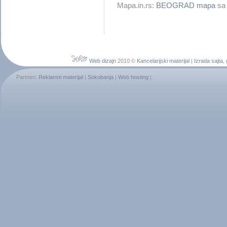
Mapa.in.rs:
BEOGRAD mapa
sa 
Web dizajn
2010 ©
Kancelarijski materijal
|
Izrada sajta
,
Partneri:
Reklamni materijal
|
Sokobanja
|
Web hosting
|