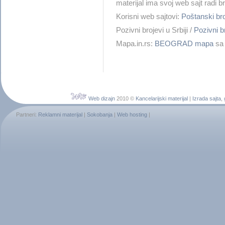
materijal ima svoj web sajt radi 
Korisni web sajtovi:
Poštanski b
Pozivni brojevi u Srbiji /
Pozivni
Mapa.in.rs:
BEOGRAD mapa
sa 
Web dizajn
2010 ©
Kancelarijski materijal
|
Izrada sajta
,
Partneri:
Reklamni materijal
|
Sokobanja
|
Web hosting
|