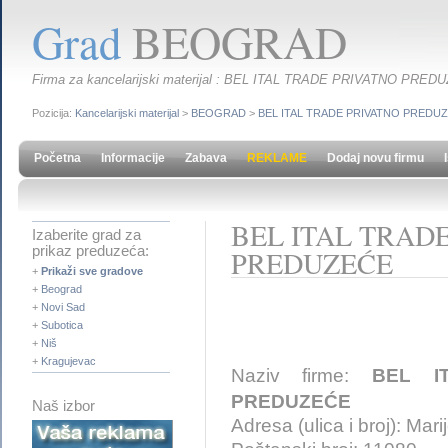
Grad
BEOGRAD
Firma za kancelarijski materijal : BEL ITAL TRADE PRIVATNO PRED
Pozicija:
Kancelarijski materijal
>
BEOGRAD
>
BEL ITAL TRADE PRIVATNO PREDU
Početna
Informacije
Zabava
REKLAME
Dodaj novu firmu
BEL ITAL TRAD
Izaberite grad za
prikaz preduzeća:
PREDUZEĆE
+
Prikaži sve gradove
+
Beograd
+
Novi Sad
+
Subotica
+
Niš
+
Kragujevac
Naziv firme:
BEL I
PREDUZEĆE
Naš izbor
Adresa (ulica i broj): Mar