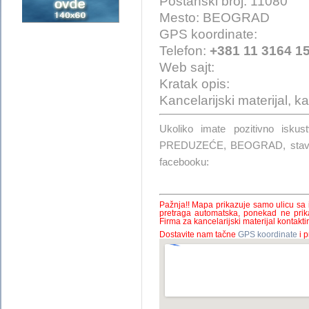
Poštanski broj: 11080
Mesto: BEOGRAD
GPS koordinate:
Telefon:
+381 11 3164 1
Web sajt:
Kratak opis:
Kancelarijski materijal, 
Ukoliko imate pozitivno is
PREDUZEĆE, BEOGRAD, stavite
facebooku:
Pažnja!! Mapa prikazuje samo ulicu sa
pretraga automatska, ponekad ne prik
Firma za kancelarijski materijal kontaktir
Dostavite nam tačne
GPS koordinate
i p